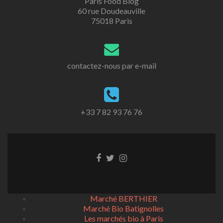
Paris Food Blog
60 rue Doudeauville
75018 Paris
contactez-nous par e-mail
+33 7 82 93 76 76
Go
Go
Go
to
to
to
Facebook
Twitter
Instagram
Marché BERTHIER
Marché Bio Batignolles
Les marchés bio à Paris